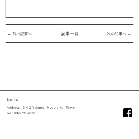
記事一覧
← 前の記事へ
次の記事へ →
Bellis
Address : 3-4-2 Yakumo, Meguro-ku, Tokyo
tel : 03-5731-6333
mail : info@bellis.co.jp
Open : 10:00 ~ 17:00
Close : Sunday, Monday.