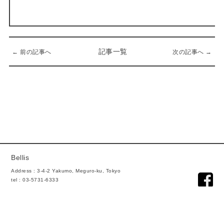
記事一覧
← 前の記事へ
次の記事へ →
Bellis
Address : 3-4-2 Yakumo, Meguro-ku, Tokyo
tel : 03-5731-6333
mail : info@bellis.co.jp
Open : 10:00 ~ 17:00
Close : Sunday, Monday.