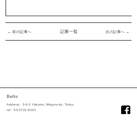
記事一覧
← 前の記事へ
次の記事へ →
Bellis
Address : 3-4-2 Yakumo, Meguro-ku, Tokyo
tel : 03-5731-6333
mail : info@bellis.co.jp
Open : 10:00 ~ 17:00
Close : Sunday, Monday.