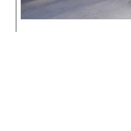
← 前の記事へ
Bellis
Address : 3-4-2 Yakumo, Meguro-ku, Tokyo