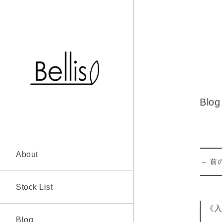
Blog
About
← 前
Stock List
《入
Blog