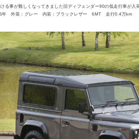
つける事が難しくなってきました旧ディフェンダー90の低走行車が入
16年 外装：グレー 内装：ブラックレザー 6MT 走行0.4万km