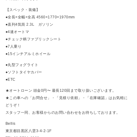
【スペック・装備】
●全長×全幅×全高 4560×1770×1970mm
●直列4気筒 2.3L ガソリン
●4速オートマ
●チェック柄ファブリックシート
●7人乗り
●15インチアルミホイール
●丸型フォグライト
●ソフトタイヤカバー
●ETC
★オートローン 頭金0円〜 最長120回まで取り扱いございます。
★この車への「お問合せ」・「見積り依頼」・「在庫確認」はお気軽に
どうぞ！
スタッフ一同、お客様からのお問い合わせをお待ちしております。
Bellis
東京都目黒区八雲3-4-2-1F