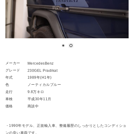
メーカー
MercedesBenz
グレード
230GEL Pradikat
年式
1989年(H1年)
色
ノーティカルブルー
走行
9.8万キロ
車検
平成30年11月
価格
商談中
・1990年モデル、正規輸入車、整備履歴のしっかりとしたコンディショ
ンの良い車両です。