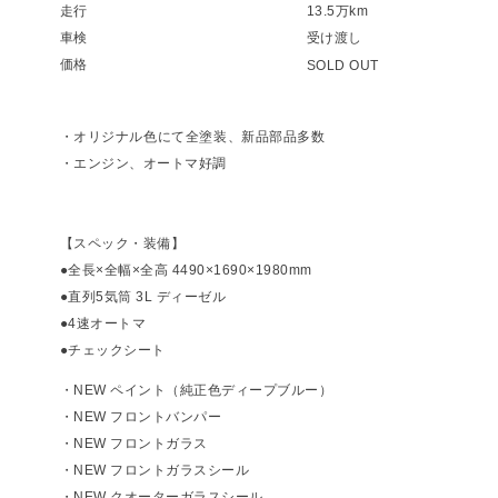
走行
13.5万km
車検
受け渡し
価格
SOLD OUT
・オリジナル色にて全塗装、新品部品多数
・エンジン、オートマ好調
【スペック・装備】
●全長×全幅×全高 4490×1690×1980mm
●直列5気筒 3L ディーゼル
●4速オートマ
●チェックシート
・NEW ペイント（純正色ディープブルー）
・NEW フロントバンパー
・NEW フロントガラス
・NEW フロントガラスシール
・NEW クオーターガラスシール