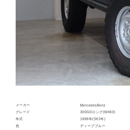
メーカー
MercedesBenz
グレード
300GDロング(W460)
年式
1988年(S63年)
色
ディープブルー