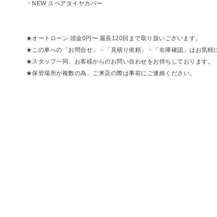
・NEW スペアタイヤカバー
★オートローン 頭金0円〜 最長120回まで取り扱いございます。
★この車への「お問合せ」・「見積り依頼」・「在庫確認」はお気軽
★スタッフ一同、お客様からのお問い合わせをお待ちしております。
★保管場所が複数の為、ご来店の際は事前にご連絡ください。
Bellis
東京都目黒区八雲3-4-2-1F
TEL 03-5731-6333
OPEN 10:00〜17:00