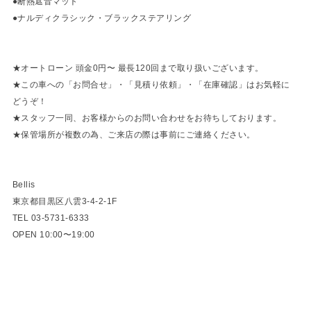
●断熱遮音マット
●ナルディクラシック・ブラックステアリング
★オートローン 頭金0円〜 最長120回まで取り扱いございます。
★この車への「お問合せ」・「見積り依頼」・「在庫確認」はお気軽に
どうぞ！
★スタッフ一同、お客様からのお問い合わせをお待ちしております。
★保管場所が複数の為、ご来店の際は事前にご連絡ください。
Bellis
東京都目黒区八雲3-4-2-1F
TEL 03-5731-6333
OPEN 10:00〜19:00