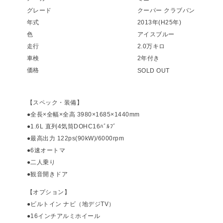
グレード
クーパー クラブバン
年式
2013年(H25年)
色
アイスブルー
走行
2.0万キロ
車検
2年付き
価格
SOLD OUT
【スペック・装備】
●全長×全幅×全高 3980×1685×1440mm
●1.6L 直列4気筒DOHC16ﾊﾞﾙﾌﾞ
●最高出力 122ps(90kW)/6000rpm
●6速オートマ
●二人乗り
●観音開きドア
【オプション】
●ビルトイン ナビ（地デジTV）
●16インチアルミホイール