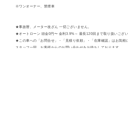
※ワンオーナー、禁煙車
★事故暦、メーター改ざん 一切ございません。
★オートローン 頭金0円〜 金利3.9%～ 最長120回まで取り扱いござ
★この車への「お問合せ」・「見積り依頼」・「在庫確認」はお気軽
スタッフ一同、お客様からのお問い合わせをお待ちしております。
Bellis
東京都目黒区八雲3-4-2-1F
TEL 03-5731-6333
OPEN 10:00〜19:00