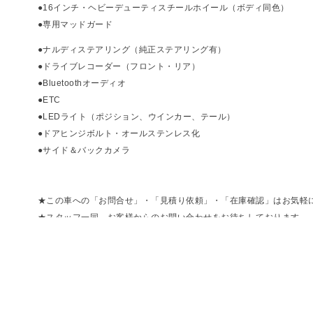
●16インチ・ヘビーデューティスチールホイール（ボディ同色）
●専用マッドガード
●ナルディステアリング（純正ステアリング有）
●ドライブレコーダー（フロント・リア）
●Bluetoothオーディオ
●ETC
●LEDライト（ポジション、ウインカー、テール）
●ドアヒンジボルト・オールステンレス化
●サイド＆バックカメラ
★この車への「お問合せ」・「見積り依頼」・「在庫確認」はお気軽
★スタッフ一同、お客様からのお問い合わせをお待ちしております。
★保管場所が複数の為、ご来店の際は事前にご連絡ください。