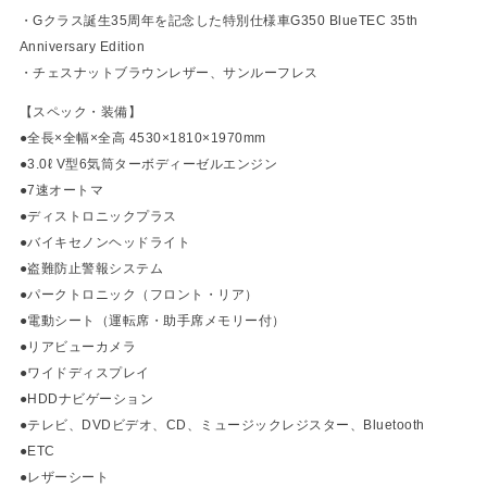
・Gクラス誕生35周年を記念した特別仕様車G350 BlueTEC 35th
Anniversary Edition
・チェスナットブラウンレザー、サンルーフレス
【スペック・装備】
●全長×全幅×全高 4530×1810×1970mm
●3.0ℓ V型6気筒ターボディーゼルエンジン
●7速オートマ
●ディストロニックプラス
●バイキセノンヘッドライト
●盗難防止警報システム
●パークトロニック（フロント・リア）
●電動シート（運転席・助手席メモリー付）
●リアビューカメラ
●ワイドディスプレイ
●HDDナビゲーション
●テレビ、DVDビデオ、CD、ミュージックレジスター、Bluetooth
●ETC
●レザーシート