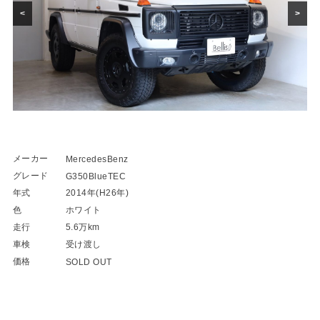
<
>
メーカー
MercedesBenz
グレード
G350BlueTEC
年式
2014年(H26年)
色
ホワイト
走行
5.6万km
車検
受け渡し
価格
SOLD OUT