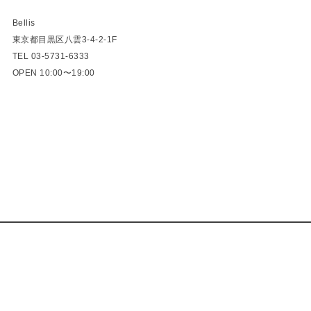
Bellis
東京都目黒区八雲3-4-2-1F
TEL 03-5731-6333
OPEN 10:00〜19:00
MercedesBenz G320L チャイナブルーをお探しなら、欧州車専門 拘りの車探しのBELLIS ベリスへ。東京都目黒区でヨーロッパ車専門の中古車を販売しています。メルセデスベンツ ポルシェ ミニ BMW ランドローバー ミニ アウディ フォルクスワーゲン 拘りの1台探しをお手伝いします。
Bellis
Address : 3-4-2 Yakumo, Meguro-ku, Tokyo
tel : 03-5731-6333
mail : info@bellis.co.jp
Open : 10:00 ~ 17:00
Close : Sunday, Monday.