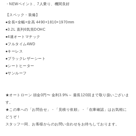
・NEWペイント、7人乗り、機関良好
【スペック・装備】
●全長×全幅×全高 4490×1810×1970mm
●3.2L 直列6気筒DOHC
●4速オートマチック
●フルタイム4WD
●キーレス
●ブラックレザーシート
●シートヒーター
●サンルーフ
★オートローン 頭金0円〜 金利3.9%～ 最長120回まで取り扱いございま
す。
★この車への「お問合せ」・「見積り依頼」・「在庫確認」はお気軽に
どうぞ！
スタッフ一同、お客様からのお問い合わせをお待ちしております。