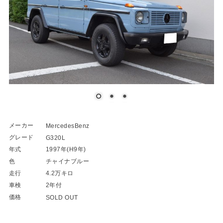
メーカー
MercedesBenz
グレード
G320L
年式
1997年(H9年)
色
チャイナブルー
走行
4.2万キロ
車検
2年付
価格
SOLD OUT