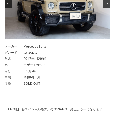
<
>
メーカー
MercedesBenz
グレード
G63AMG
年式
2017年(H29年)
色
デザートサンド
走行
3.5万km
車検
令和6年1月
価格
SOLD OUT
・AMG世田谷スペシャルモデルのG63AMG、純正カラーになります。