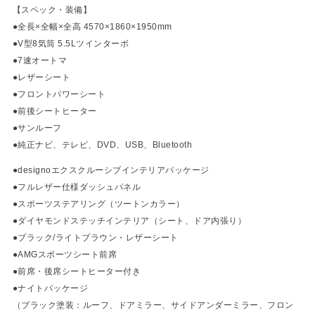
【スペック・装備】
●全長×全幅×全高 4570×1860×1950mm
●V型8気筒 5.5Lツインターボ
●7速オートマ
●レザーシート
●フロントパワーシート
●前後シートヒーター
●サンルーフ
●純正ナビ、テレビ、DVD、USB、Bluetooth
●designoエクスクルーシブインテリアパッケージ
●フルレザー仕様ダッシュパネル
●スポーツステアリング（ツートンカラー）
●ダイヤモンドステッチインテリア（シート、ドア内張り）
●ブラック/ライトブラウン・レザーシート
●AMGスポーツシート前席
●前席・後席シートヒーター付き
●ナイトパッケージ
（ブラック塗装：ルーフ、ドアミラー、サイドアンダーミラー、フロン