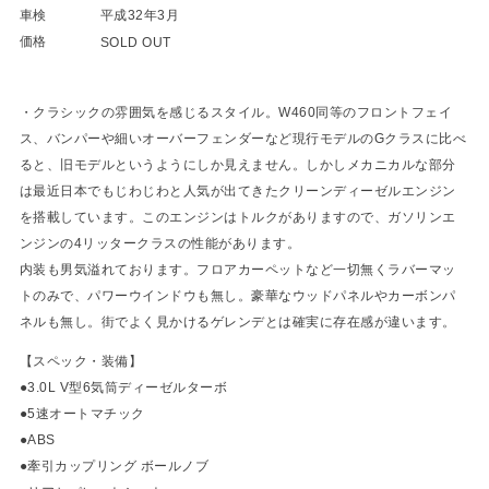
車検
平成32年3月
価格
SOLD OUT
・クラシックの雰囲気を感じるスタイル。W460同等のフロントフェイ
ス、バンパーや細いオーバーフェンダーなど現行モデルのGクラスに比べ
ると、旧モデルというようにしか見えません。しかしメカニカルな部分
は最近日本でもじわじわと人気が出てきたクリーンディーゼルエンジン
を搭載しています。このエンジンはトルクがありますので、ガソリンエ
ンジンの4リッタークラスの性能があります。
内装も男気溢れております。フロアカーペットなど一切無くラバーマッ
トのみで、パワーウインドウも無し。豪華なウッドパネルやカーボンパ
ネルも無し。街でよく見かけるゲレンデとは確実に存在感が違います。
【スペック・装備】
●3.0L V型6気筒ディーゼルターボ
●5速オートマチック
●ABS
●牽引カップリング ボールノブ