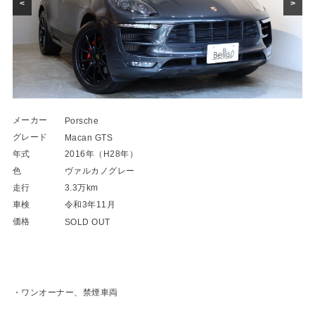
<
>
メーカー
Porsche
グレード
Macan GTS
年式
2016年（H28年）
色
ヴァルカノグレー
走行
3.3万km
車検
令和3年11月
価格
SOLD OUT
・ワンオーナー、禁煙車両