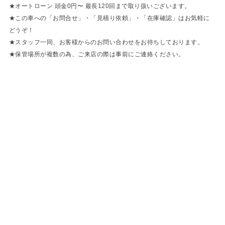
★オートローン 頭金0円〜 最長120回まで取り扱いございます。
★この車への「お問合せ」・「見積り依頼」・「在庫確認」はお気軽に
どうぞ！
★スタッフ一同、お客様からのお問い合わせをお待ちしております。
★保管場所が複数の為、ご来店の際は事前にご連絡ください。
Porsche Macan GTS ヴァルカノグレーをお探しなら、欧州車専門 拘りの車探しのBELLIS ベリスへ。東京都目黒区でヨーロッパ車専門の中古車を販売しています。メルセデスベンツ ポルシェ ミニ BMW ランドローバー ミニ アウディ フォルクスワーゲン 拘りの1台探しをお手伝いします。
Bellis