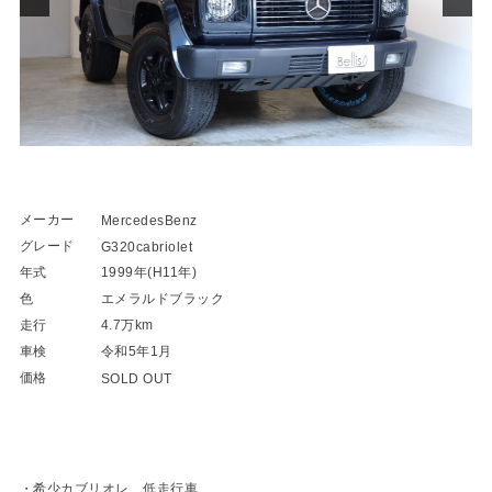
メーカー
MercedesBenz
グレード
G320cabriolet
年式
1999年(H11年)
色
エメラルドブラック
走行
4.7万km
車検
令和5年1月
価格
SOLD OUT
・希少カブリオレ、低走行車