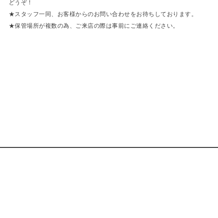
どうぞ！
★スタッフ一同、お客様からのお問い合わせをお待ちしております。
★保管場所が複数の為、ご来店の際は事前にご連絡ください。
MercedesBenz G320cabriolet エメラルドブラックをお探しなら、欧州車専門 拘りの車探しのBELLIS ベリスへ。東京都目黒区でヨーロッパ車専門の中古車を販売しています。メルセデスベンツ ポルシェ ミニ BMW ランドローバー ミニ アウディ フォルクスワーゲン 拘りの1台探しをお手伝いします。
Bellis
Address : 3-4-2 Yakumo, Meguro-ku, Tokyo
tel : 03-5731-6333
mail : info@bellis.co.jp
Open : 10:00 ~ 17:00
Close : Sunday, Monday.