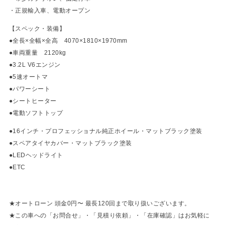
・正規輸入車、電動オープン
【スペック・装備】
●全長×全幅×全高 4070×1810×1970mm
●車両重量 2120kg
●3.2L V6エンジン
●5速オートマ
●パワーシート
●シートヒーター
●電動ソフトトップ
●16インチ・プロフェッショナル純正ホイール・マットブラック塗装
●スペアタイヤカバー・マットブラック塗装
●LEDヘッドライト
●ETC
★オートローン 頭金0円〜 最長120回まで取り扱いございます。
★この車への「お問合せ」・「見積り依頼」・「在庫確認」はお気軽に